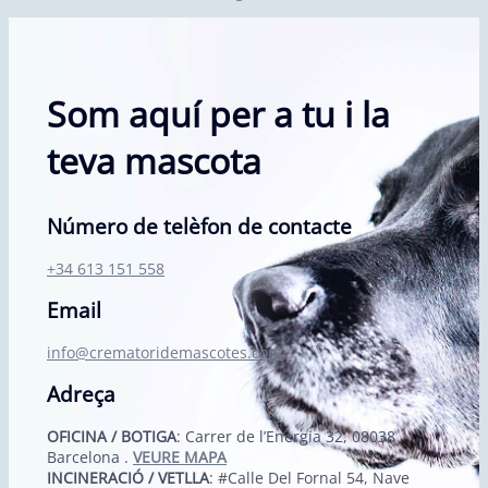
Som aquí per a tu i la
teva mascota
Número de telèfon de contacte
+34 613 151 558
Email
info@crematoridemascotes.com
Adreça
OFICINA / BOTIGA
: Carrer de l’Energia 32, 08038
Barcelona .
VEURE MAPA
INCINERACIÓ / VETLLA
: #Calle Del Fornal 54, Nave