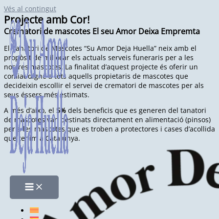
Vés al contingut
Projecte amb Cor!
Crematori de mascotes El seu Amor Deixa Empremta
El Tanatori de Mascotes “Su Amor Deja Huella” neix amb el
propòsit de millorar els actuals serveis funeraris per a les
nostres mascotes. La finalitat d’aquest projecte és oferir un
comiat digne a tots aquells propietaris de mascotes que
decideixin escollir el servei de crematori de mascotes per als
seus éssers més estimats.
A més d’això, el
5%
dels beneficis que es generen del tanatori
de mascotes van destinats directament en alimentació (pinsos)
per a les mascotes que es troben a protectores i cases d’acollida
que tenim a Catalunya.