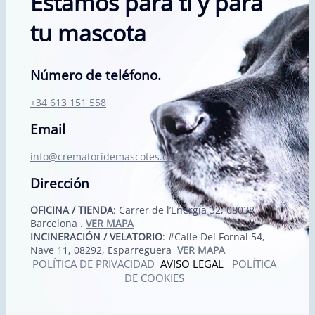
Estamos para ti y para
tu mascota
Número de teléfono.
+34 613 151 558
Email
info@crematoridemascotes.com
Dirección
OFICINA / TIENDA
: Carrer de l’Energia 32, 08038
Barcelona .
VER MAPA
INCINERACIÓN / VELATORIO
: #Calle Del Fornal 54,
Nave 11, 08292, Esparreguera
VER MAPA
POLÍTICA DE PRIVACIDAD
AVISO LEGAL
POLÍTICA
DE COOKIES