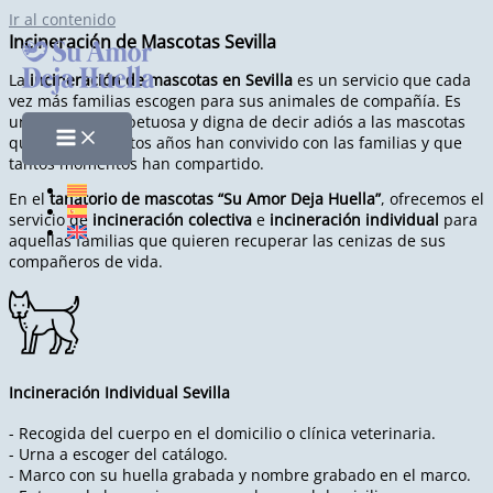
Ir al contenido
Incineración de Mascotas Sevilla
La
incineración de mascotas en Sevilla
es un servicio que cada
vez más familias escogen para sus animales de compañía. Es
una manera respetuosa y digna de decir adiós a las mascotas
que durante tantos años han convivido con las familias y que
tantos momentos han compartido.
En el
tanatorio de mascotas “Su Amor Deja Huella”
, ofrecemos el
servicio de
incineración colectiva
e
incineración individual
para
aquellas familias que quieren recuperar las cenizas de sus
compañeros de vida.
Incineración Individual Sevilla
- Recogida del cuerpo en el domicilio o clínica veterinaria.
- Urna a escoger del catálogo.
- Marco con su huella grabada y nombre grabado en el marco.