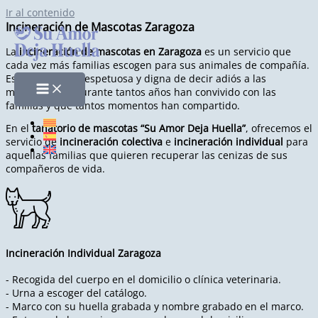
Ir al contenido
Incineración de Mascotas Zaragoza
La
incineración de mascotas en Zaragoza
es un servicio que
cada vez más familias escogen para sus animales de compañía.
Es una manera respetuosa y digna de decir adiós a las
mascotas que durante tantos años han convivido con las
familias y que tantos momentos han compartido.
En el
tanatorio de mascotas “Su Amor Deja Huella”
, ofrecemos el
servicio de
incineración colectiva
e
incineración individual
para
aquellas familias que quieren recuperar las cenizas de sus
compañeros de vida.
Incineración Individual Zaragoza
- Recogida del cuerpo en el domicilio o clínica veterinaria.
- Urna a escoger del catálogo.
- Marco con su huella grabada y nombre grabado en el marco.